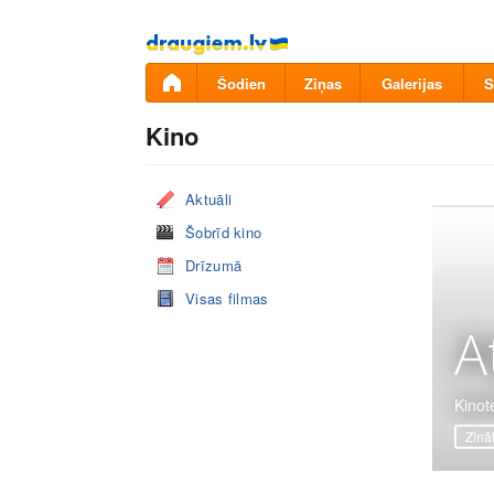
Pāriet
uz
saturu
Šodien
Ziņas
Galerijas
S
Kino
Aktuāli
Šobrīd kino
Drīzumā
Visas filmas
A
Kinot
Zinā