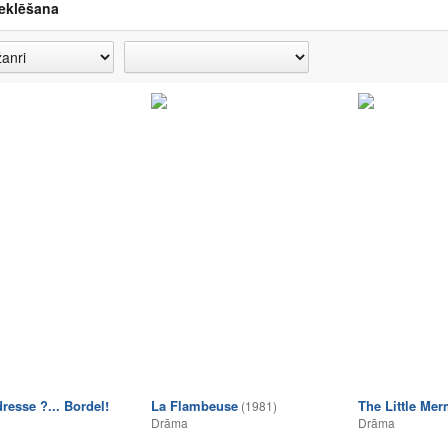
eklēšana
dresse ?... Bordel!
La Flambeuse
The Little Me
(1981)
Drāma
Drāma