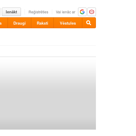
Ienākt
Reģistrēties
Vai ienāc ar
a
Draugi
Raksti
Vēstules