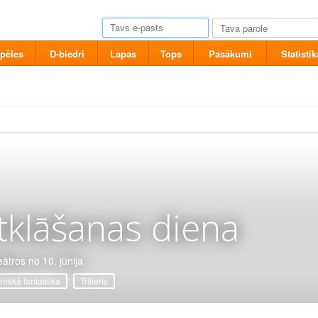
pēles
D-biedri
Lapas
Tops
Pasākumi
Statistik
tklāšanas diena
eātros no 10. jūnija
tniskā fantastika
Trilleris