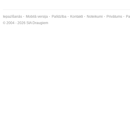
Iepazīšanās
Mobilā versija
Palīdzība
Kontakti
Noteikumi
Privātums
Pa
© 2004 - 2026 SIA Draugiem