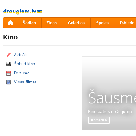
Pāriet
uz
saturu
Šodien
Ziņas
Galerijas
Spēles
D-biedri
Kino
Aktuāli
Šobrīd kino
Drīzumā
Visas filmas
Šausme
Kinoteātros no 3. jūnija
Komēdija