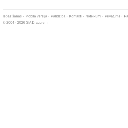
Iepazīšanās
Mobilā versija
Palīdzība
Kontakti
Noteikumi
Privātums
Pa
© 2004 - 2026 SIA Draugiem