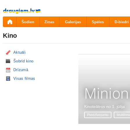
Pāriet
uz
saturu
Šodien
Ziņas
Galerijas
Spēles
D-biedri
Kino
Aktuāli
Šobrīd kino
Drīzumā
Visas filmas
Minion
Kinoteātros no 1. jūlija
Piedzīvojumu
Multfilm