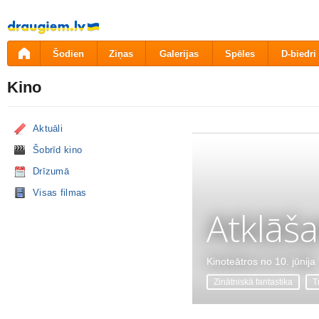
Pāriet
uz
saturu
Šodien
Ziņas
Galerijas
Spēles
D-biedri
Kino
Aktuāli
Šobrīd kino
Drīzumā
Visas filmas
Atklāš
Kinoteātros no 10. jūnija
Zinātniskā fantastika
Tr