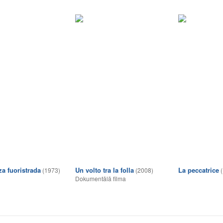
za fuoristrada
Un volto tra la folla
La peccatrice
(1973)
(2008)
Dokumentālā filma