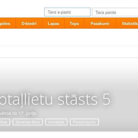
pēles
D-biedri
Lapas
Tops
Pasākumi
Statistik
otaļlietu stāsts 5
eātros no 17. jūnija
filma
Ģimenes filma
Komēdija
Piedzīvojumu