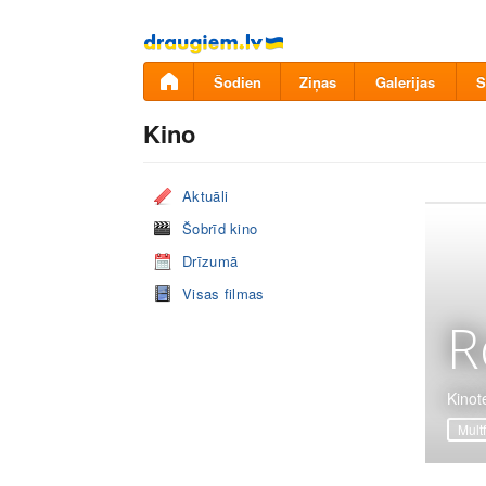
Pāriet
uz
saturu
Šodien
Ziņas
Galerijas
S
Kino
Aktuāli
Šobrīd kino
Drīzumā
Visas filmas
R
Kinot
Mult