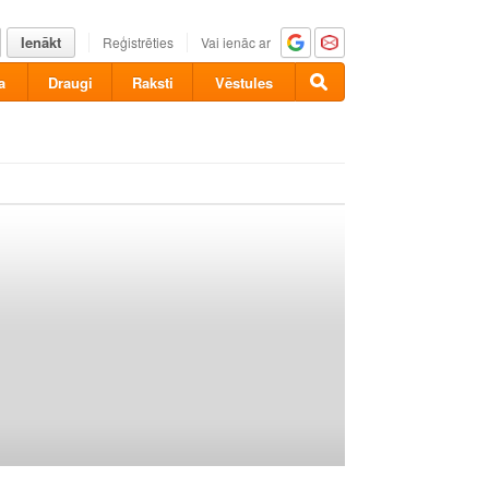
Ienākt
Reģistrēties
Vai ienāc ar
a
Draugi
Raksti
Vēstules