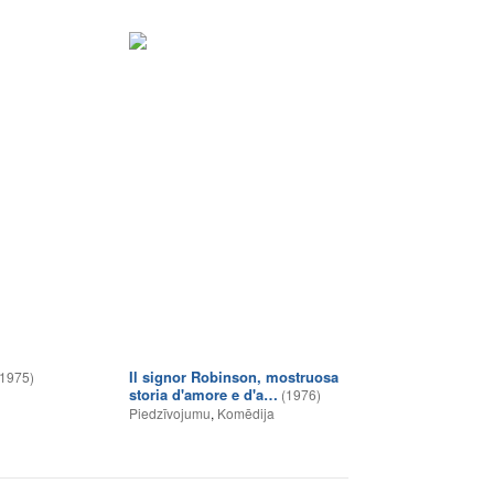
Il signor Robinson, mostruosa
(1975)
storia d'amore e d'a…
(1976)
Piedzīvojumu
,
Komēdija