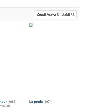
mour
La preda
(1983)
(1974)
zīvojumu