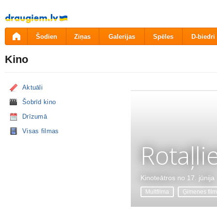
Pāriet
uz
saturu
Šodien
Ziņas
Galerijas
Spēles
D-biedri
Kino
Aktuāli
Šobrīd kino
Drīzumā
Visas filmas
Rotaļli
Kinoteātros no 17. jūnija
Multfilma
Ģimenes fil