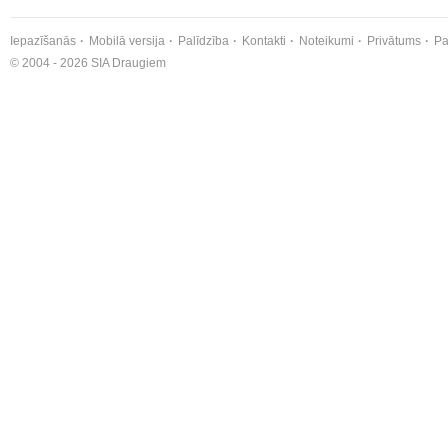
Iepazīšanās
Mobilā versija
Palīdzība
Kontakti
Noteikumi
Privātums
Pa
© 2004 - 2026 SIA Draugiem