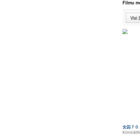
Filmu m
女囚７０
Kriminālfi