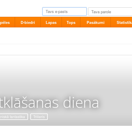
pēles
D-biedri
Lapas
Tops
Pasākumi
Statistik
tklāšanas diena
tniskā fantastika
Trilleris