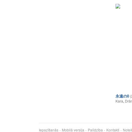
永遠の0
(
Kara
,
Drā
Iepazīšanās
Mobilā versija
Palīdzība
Kontakti
Notei