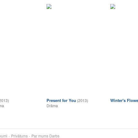
Present for You
Winter's Flowe
2013)
(2013)
ma
Drāma
kumi
Privātums
Par mums
Darbs