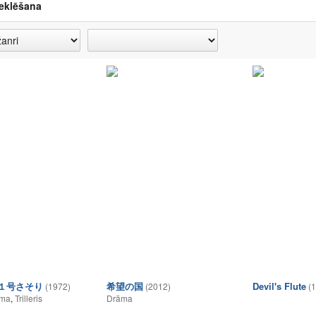
eklēšana
１号さそり
希望の国
Devil's Flute
(1972)
(2012)
(
lma
,
Trilleris
Drāma