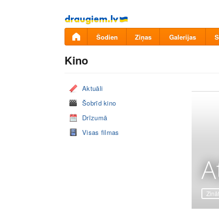
Pāriet
uz
saturu
Šodien
Ziņas
Galerijas
S
Kino
Aktuāli
Šobrīd kino
Drīzumā
Visas filmas
A
Zinā