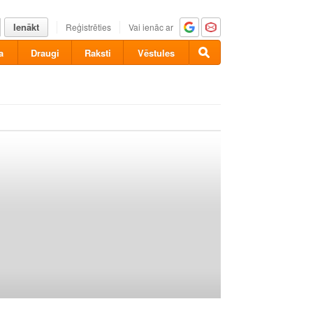
Ienākt
Reģistrēties
Vai ienāc ar
a
Draugi
Raksti
Vēstules