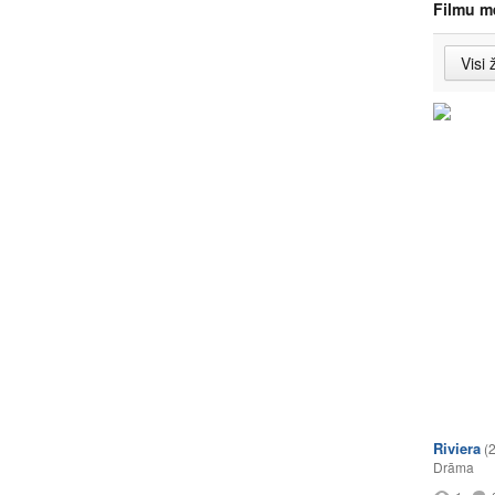
Filmu m
Riviera
(
Drāma