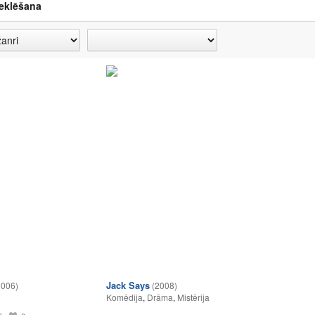
eklēšana
Jack Says
2006)
(2008)
Komēdija
,
Drāma
,
Mistērija