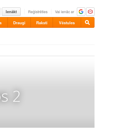
Ienākt
Reģistrēties
Vai ienāc ar
a
Draugi
Raksti
Vēstules
s 2