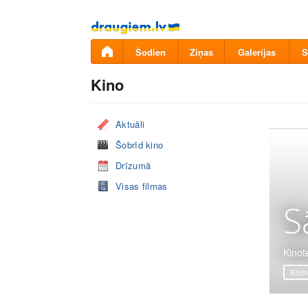
Pāriet
uz
saturu
Šodien
Ziņas
Galerijas
S
Kino
Aktuāli
Šobrīd kino
Drīzumā
Visas filmas
S
Kinot
Komē