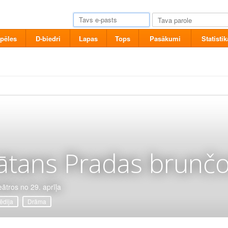
pēles
D-biedri
Lapas
Tops
Pasākumi
Statistik
ātans Pradas brunčo
eātros no 29. aprīļa
dija
Drāma