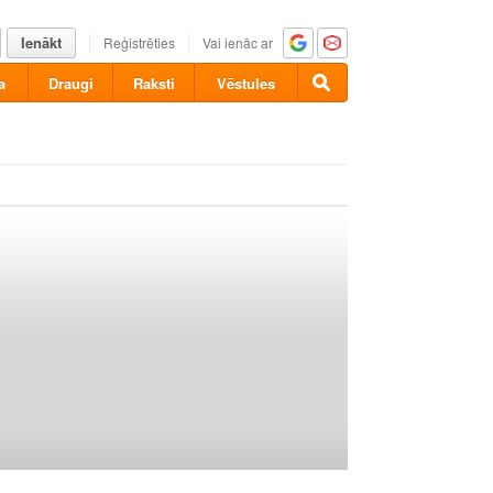
Ienākt
Reģistrēties
Vai ienāc ar
a
Draugi
Raksti
Vēstules