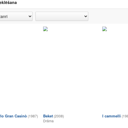
eklēšana
lo Gran Casinò
Beket
I cammelli
(1987)
(2008)
(19
Drāma