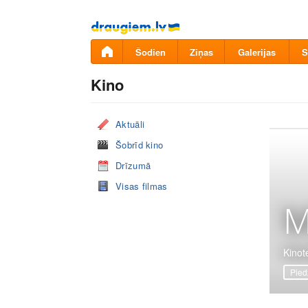
Pāriet
uz
saturu
Šodien
Ziņas
Galerijas
S
Kino
Aktuāli
Šobrīd kino
Drīzumā
Visas filmas
M
Kinote
Pied