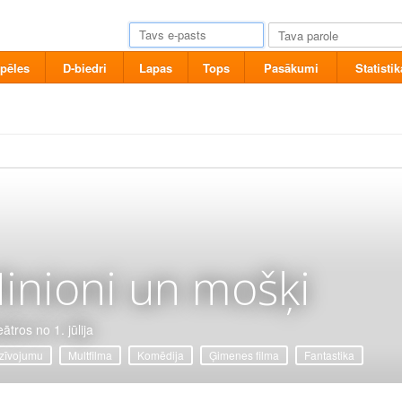
pēles
D-biedri
Lapas
Tops
Pasākumi
Statistik
inioni un mošķi
ātros no 1. jūlija
zīvojumu
Multfilma
Komēdija
Ģimenes filma
Fantastika