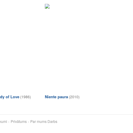
dy of Love
Niente paura
(1986)
(2010)
kumi
Privātums
Par mums
Darbs