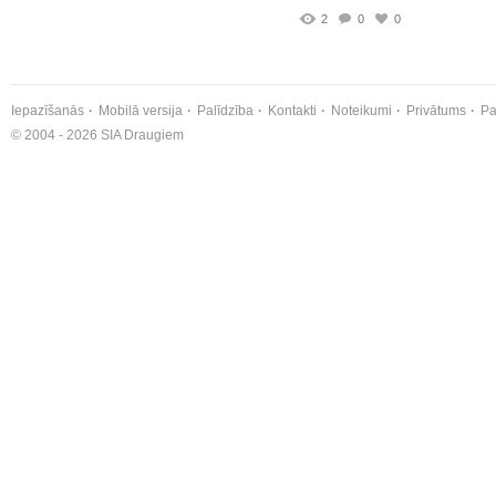
2
0
0
Iepazīšanās
Mobilā versija
Palīdzība
Kontakti
Noteikumi
Privātums
Pa
© 2004 - 2026 SIA Draugiem