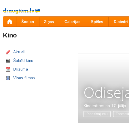
Pāriet
uz
saturu
Šodien
Ziņas
Galerijas
Spēles
D-biedri
Kino
Aktuāli
Šobrīd kino
Drīzumā
Visas filmas
Odisej
Kinoteātros no 17. jūlija
Piedzīvojumu
Fantasti