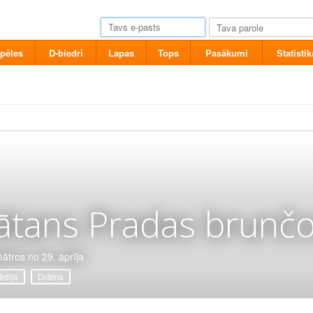
pēles
D-biedri
Lapas
Tops
Pasākumi
Statistik
ātans Pradas brunčo
eātros no 29. aprīļa
dija
Drāma