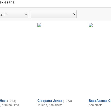
eklēšana
Heat
Cleopatra Jones
BaadAsssss C
(1983)
(1973)
,
Kriminālfilma
Trilleris
,
Asa sižeta
Asa sižeta