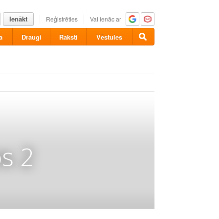
Ienākt
Reģistrēties
Vai ienāc ar
a
Draugi
Raksti
Vēstules
s 2