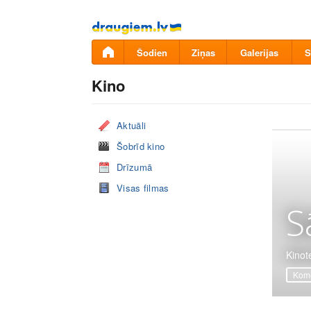
Pāriet
uz
saturu
Šodien
Ziņas
Galerijas
S
Kino
Aktuāli
Šobrīd kino
Drīzumā
Visas filmas
S
Kinot
Komē