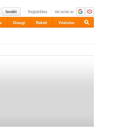
Ienākt
Reģistrēties
Vai ienāc ar
a
Draugi
Raksti
Vēstules