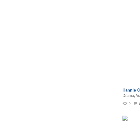
Hannie C
Drāma
,
Ve
2