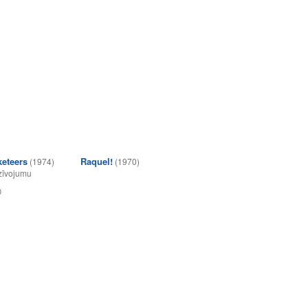
eteers
Raquel!
(1974)
(1970)
zīvojumu
0