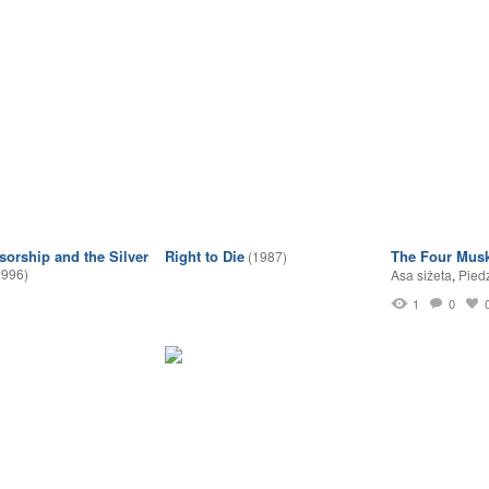
sorship and the Silver
Right to Die
The Four Musk
(1987)
1996)
Asa sižeta
,
Pied
1
0