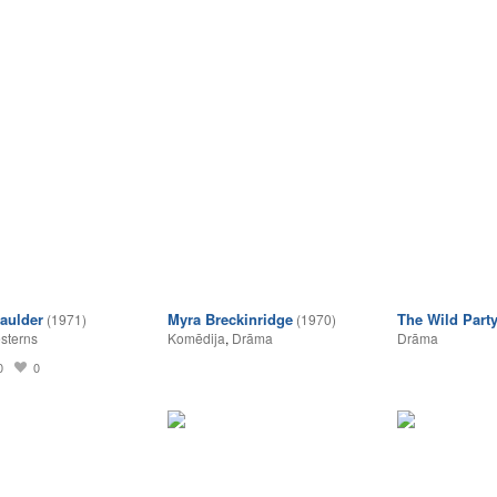
aulder
Myra Breckinridge
The Wild Part
(1971)
(1970)
sterns
Komēdija
,
Drāma
Drāma
0
0