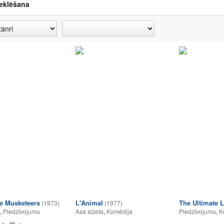
eklēšana
e Musketeers
L'Animal
The Ultimate 
(1973)
(1977)
,
Piedzīvojumu
Asa sižeta
,
Komēdija
Piedzīvojumu
,
K