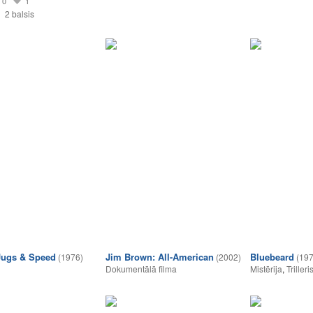
0
1
2 balsis
Jugs & Speed
Jim Brown: All-American
Bluebeard
(1976)
(2002)
(197
Dokumentālā filma
Mistērija
,
Trilleri