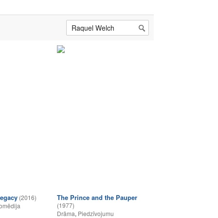
Legacy
The Prince and the Pauper
(2016)
(1977)
omēdija
Drāma
,
Piedzīvojumu