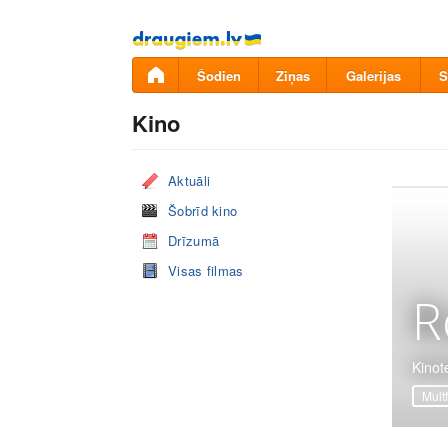
Pāriet
uz
saturu
Šodien
Ziņas
Galerijas
S
Kino
Aktuāli
Šobrīd kino
Drīzumā
Visas filmas
R
Kinot
Mult