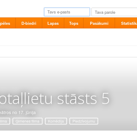
pēles
D-biedri
Lapas
Tops
Pasākumi
Statistik
otaļlietu stāsts 5
eātros no 17. jūnija
filma
Ģimenes filma
Komēdija
Piedzīvojumu