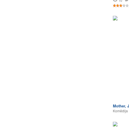
10
Mother, 
Komēdija