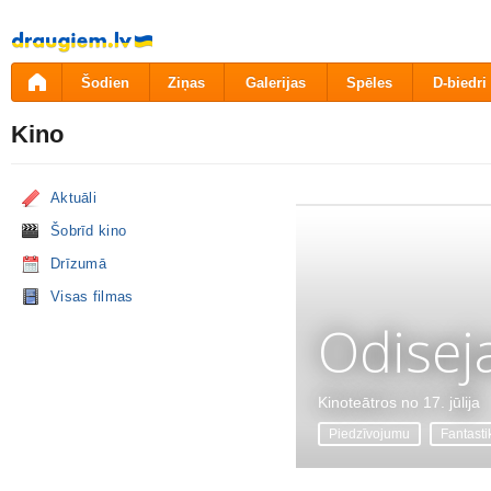
Pāriet
uz
saturu
Šodien
Ziņas
Galerijas
Spēles
D-biedri
Kino
Aktuāli
Šobrīd kino
Drīzumā
Visas filmas
Odisej
Kinoteātros no 17. jūlija
Piedzīvojumu
Fantasti