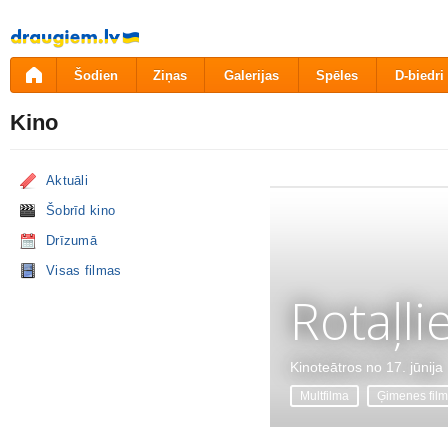
Pāriet
uz
saturu
Šodien
Ziņas
Galerijas
Spēles
D-biedri
Kino
Aktuāli
Šobrīd kino
Drīzumā
Visas filmas
Rotaļli
Kinoteātros no 17. jūnija
Multfilma
Ģimenes fil