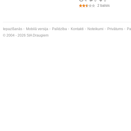
4
0
0
2 balsis
Iepazīšanās
Mobilā versija
Palīdzība
Kontakti
Noteikumi
Privātums
Pa
© 2004 - 2026 SIA Draugiem