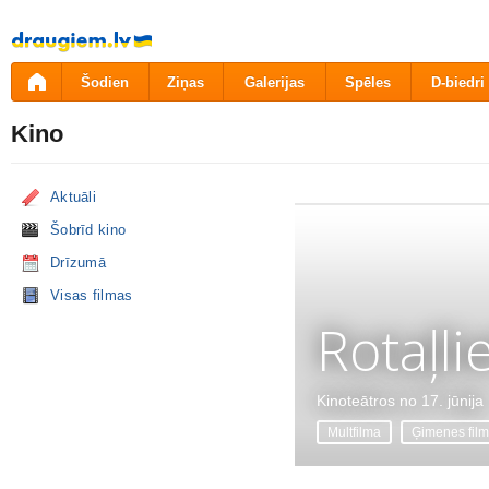
Pāriet
uz
saturu
Šodien
Ziņas
Galerijas
Spēles
D-biedri
Kino
Aktuāli
Šobrīd kino
Drīzumā
Visas filmas
Rotaļli
Kinoteātros no 17. jūnija
Multfilma
Ģimenes fil