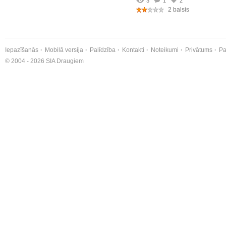
3
1
2
2 balsis
Iepazīšanās
Mobilā versija
Palīdzība
Kontakti
Noteikumi
Privātums
Pa
© 2004 - 2026 SIA Draugiem