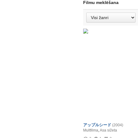
Filmu meklēšana
アップルシード
(2004)
Multfilma
,
Asa sižeta