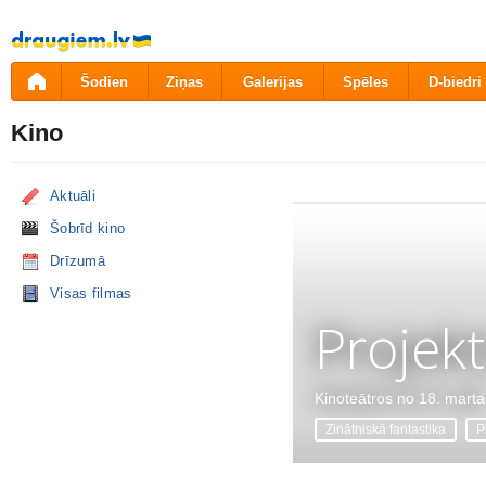
Pāriet
uz
saturu
Šodien
Ziņas
Galerijas
Spēles
D-biedri
Kino
Aktuāli
Šobrīd kino
Drīzumā
Visas filmas
Projekt
Kinoteātros no 18. marta
Zinātniskā fantastika
P