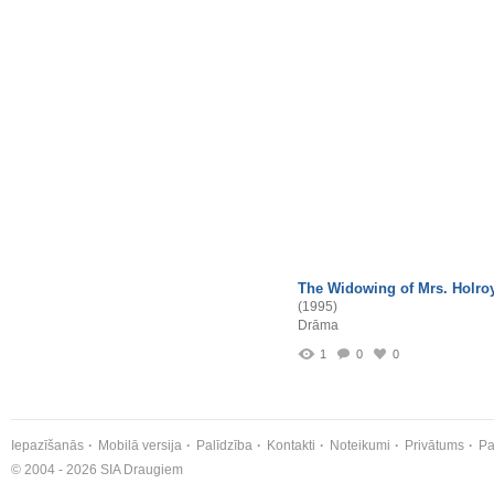
The Widowing of Mrs. Holro
(1995)
Drāma
1
0
0
Iepazīšanās
Mobilā versija
Palīdzība
Kontakti
Noteikumi
Privātums
Pa
© 2004 - 2026 SIA Draugiem