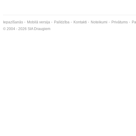
Iepazīšanās
Mobilā versija
Palīdzība
Kontakti
Noteikumi
Privātums
Pa
© 2004 - 2026 SIA Draugiem