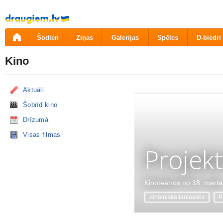
Pāriet
uz
saturu
Šodien
Ziņas
Galerijas
Spēles
D-biedri
Kino
Aktuāli
Šobrīd kino
Drīzumā
Visas filmas
Projekt
Kinoteātros no 18. marta
Zinātniskā fantastika
P