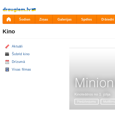
Pāriet
uz
saturu
Šodien
Ziņas
Galerijas
Spēles
D-biedri
Kino
Aktuāli
Šobrīd kino
Drīzumā
Visas filmas
Minion
Kinoteātros no 1. jūlija
Piedzīvojumu
Multfilm