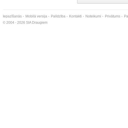
Iepazīšanās
Mobilā versija
Palīdzība
Kontakti
Noteikumi
Privātums
Pa
© 2004 - 2026 SIA Draugiem