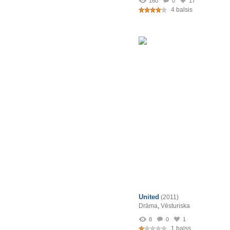
160
0
17
4 balsis
United
(2011)
Drāma
,
Vēsturiska
8
0
1
1 balss