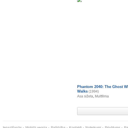
Phantom 2040: The Ghost W
Walks
(1994)
Asa sižeta
,
Multfilma
Iepazīšanās
Mobilā versija
Palīdzība
Kontakti
Noteikumi
Privātums
Pa