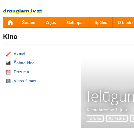
Pāriet
uz
saturu
Šodien
Ziņas
Galerijas
Spēles
D-biedri
Kino
Aktuāli
Šobrīd kino
Drīzumā
Visas filmas
Ielūgu
Kinoteātros no 1. jūlija
Drāma
Komēdija