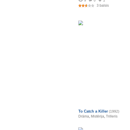
9
0
2
3 balsis
To Catch a Killer
(1992)
Drāma
,
Mistērija
,
Trilleris