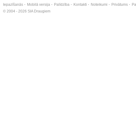
Iepazīšanās
Mobilā versija
Palīdzība
Kontakti
Noteikumi
Privātums
Pa
© 2004 - 2026 SIA Draugiem