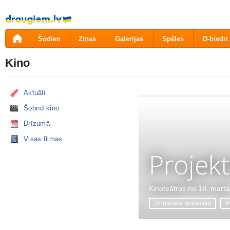
Pāriet
uz
saturu
Šodien
Ziņas
Galerijas
Spēles
D-biedri
Kino
Aktuāli
Šobrīd kino
Drīzumā
Visas filmas
Projekt
Kinoteātros no 18. marta
Zinātniskā fantastika
P