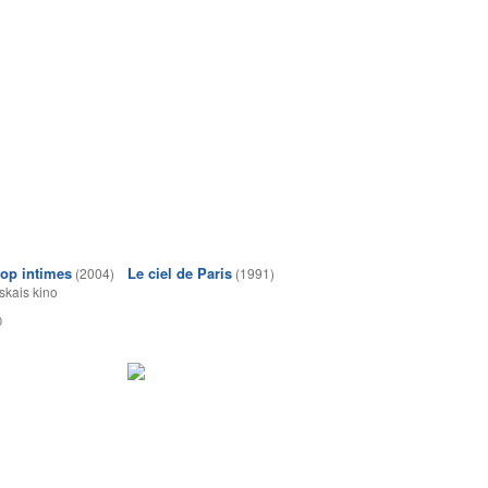
rop intimes
Le ciel de Paris
(2004)
(1991)
skais kino
0