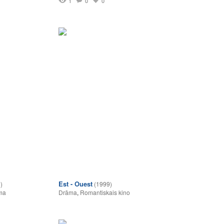
1
0
0
Est - Ouest
)
(1999)
ma
Drāma
,
Romantiskais kino