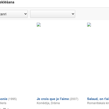
eklēšana
monie
Je crois que je l'aime
Salaud, on t'a
(1995)
(2007)
lleris
Komēdija
,
Drāma
Romantiskais ki