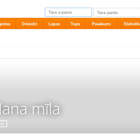
pēles
D-biedri
Lapas
Tops
Pasākumi
Statistik
ana mīla
ris