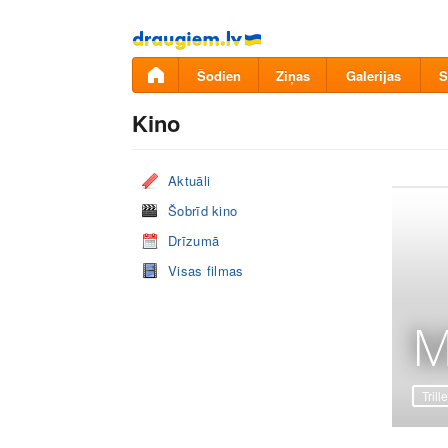
Pāriet
uz
saturu
Šodien
Ziņas
Galerijas
S
Kino
Aktuāli
Šobrīd kino
Drīzumā
Visas filmas
M
Trille