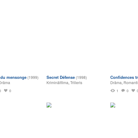
 du mensonge
Secret Défense
Confidences t
(1999)
(1998)
Drāma
Kriminālfilma
,
Trilleris
Drāma
,
Romanti
0
0
1
0