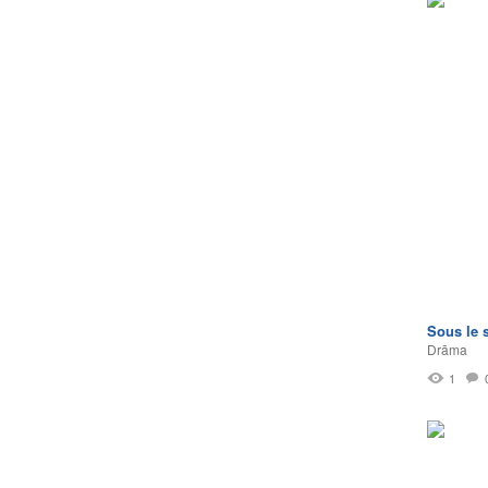
Sous le s
Drāma
1