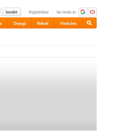
Ienākt
Reģistrēties
Vai ienāc ar
a
Draugi
Raksti
Vēstules