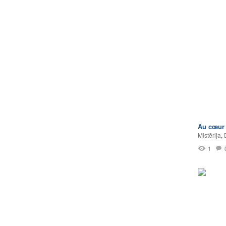
Au cœur
Mistērija
,
1