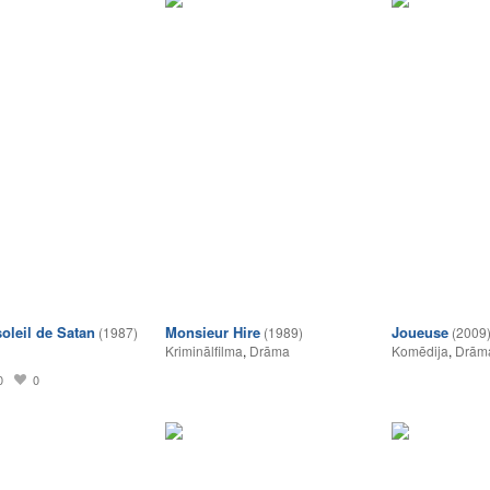
oleil de Satan
Monsieur Hire
Joueuse
(1987)
(1989)
(2009
Kriminālfilma
,
Drāma
Komēdija
,
Drām
0
0