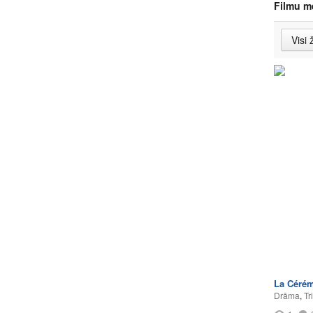
Filmu m
La Céré
Drāma
,
Tri