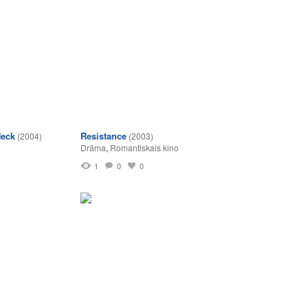
Neck
Resistance
(2004)
(2003)
Drāma
,
Romantiskais kino
1
0
0