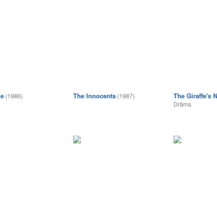
de
The Innocents
The Giraffe's 
(1986)
(1987)
Drāma