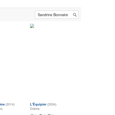
ime
L'Équipier
(2014)
(2004)
no
Drāma