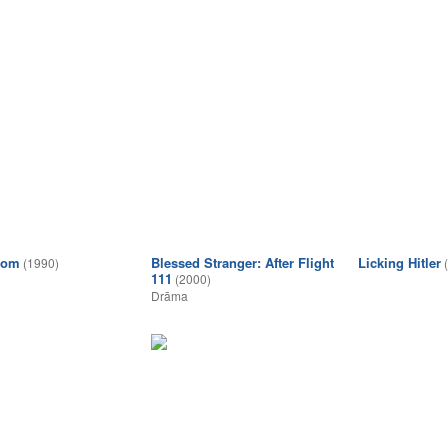
oom
Blessed Stranger: After Flight
Licking Hitler
(1990)
111
(2000)
Drāma