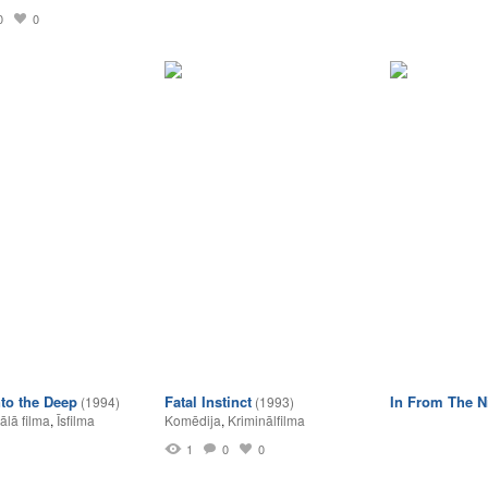
0
0
nto the Deep
Fatal Instinct
In From The N
(1994)
(1993)
lā filma
,
Īsfilma
Komēdija
,
Kriminālfilma
1
0
0