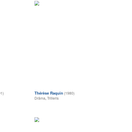
Thérèse Raquin
91)
(1980)
Drāma
,
Trilleris