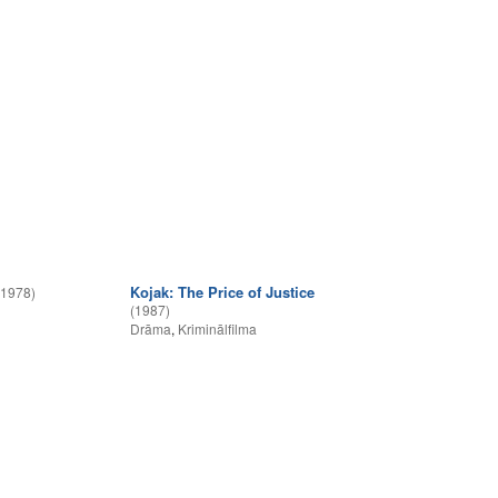
Kojak: The Price of Justice
(1978)
(1987)
Drāma
,
Kriminālfilma