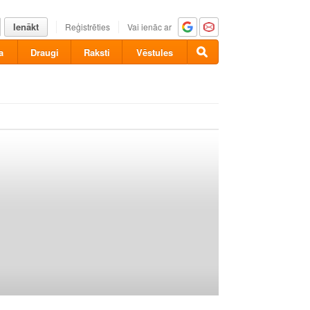
Ienākt
Reģistrēties
Vai ienāc ar
a
Draugi
Raksti
Vēstules