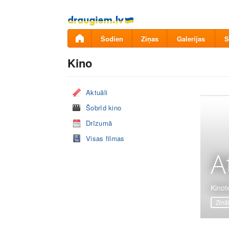
Pāriet
uz
saturu
Šodien
Ziņas
Galerijas
S
Kino
Aktuāli
Šobrīd kino
Drīzumā
Visas filmas
A
Kinot
Zinā