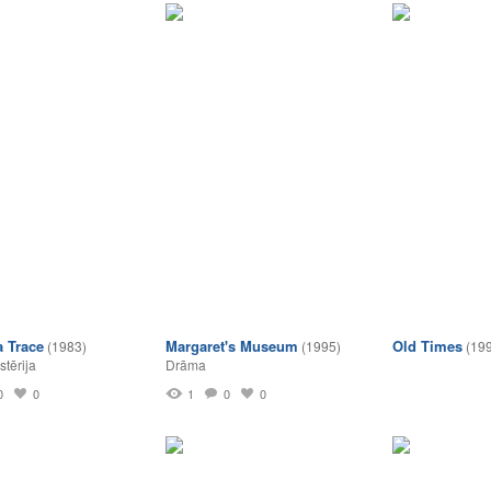
a Trace
Margaret's Museum
Old Times
(1983)
(1995)
(19
stērija
Drāma
0
0
1
0
0