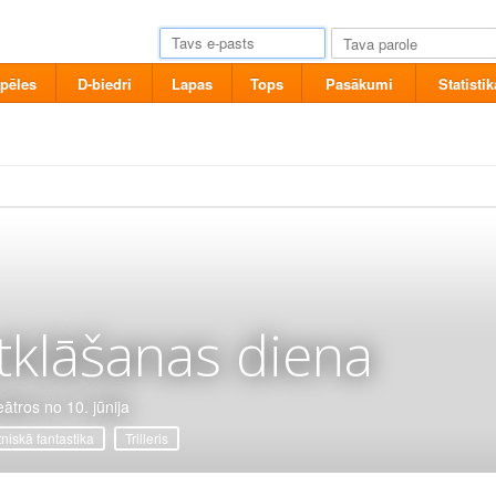
pēles
D-biedri
Lapas
Tops
Pasākumi
Statistik
tklāšanas diena
eātros no 10. jūnija
tniskā fantastika
Trilleris