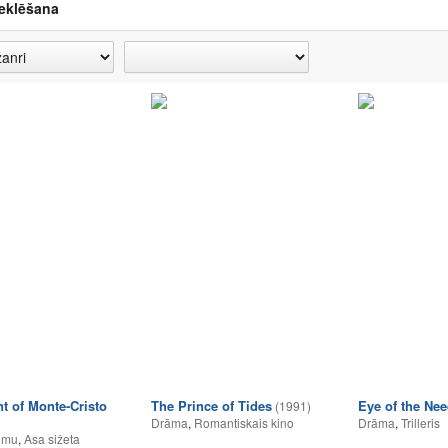
eklēšana
t of Monte-Cristo
The Prince of Tides
Eye of the Nee
(1991)
Drāma
,
Romantiskais kino
Drāma
,
Trilleris
umu
,
Asa sižeta