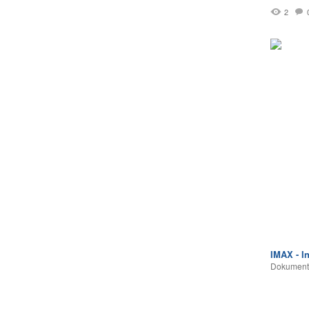
2
IMAX - I
Dokumentā