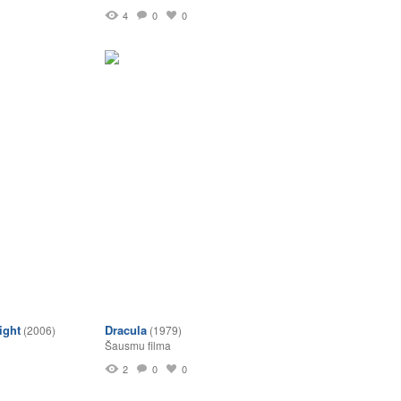
4
0
0
ight
Dracula
(2006)
(1979)
Šausmu filma
2
0
0