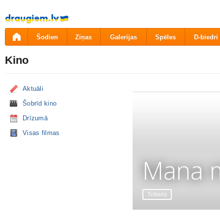
Pāriet
uz
saturu
Šodien
Ziņas
Galerijas
Spēles
D-biedri
Kino
Aktuāli
Šobrīd kino
Drīzumā
Visas filmas
Mana m
Trilleris