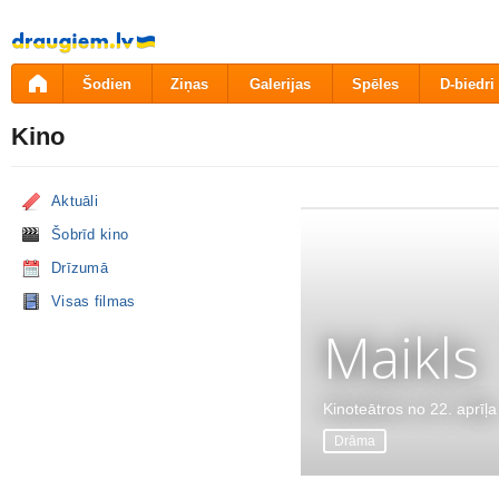
Pāriet
uz
saturu
Šodien
Ziņas
Galerijas
Spēles
D-biedri
Kino
Aktuāli
Šobrīd kino
Drīzumā
Visas filmas
Maikls
Kinoteātros no 22. aprīļa
Drāma