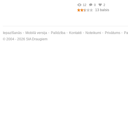
12
0
2
13 balsis
Iepazīšanās
Mobilā versija
Palīdzība
Kontakti
Noteikumi
Privātums
Pa
© 2004 - 2026 SIA Draugiem