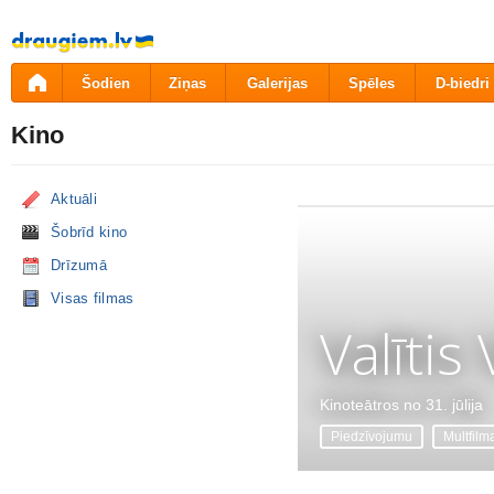
Pāriet
uz
saturu
Šodien
Ziņas
Galerijas
Spēles
D-biedri
Kino
Aktuāli
Šobrīd kino
Drīzumā
Visas filmas
Valītis
Kinoteātros no 31. jūlija
Piedzīvojumu
Multfilm