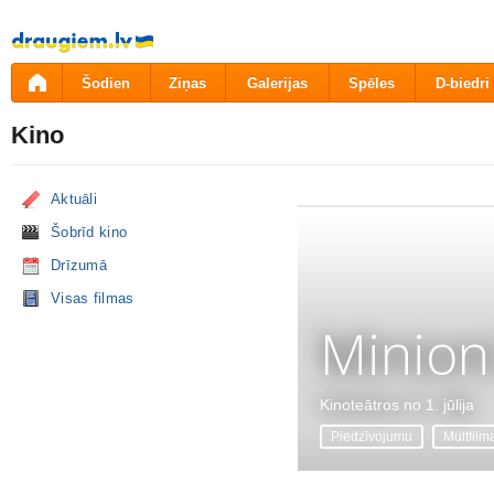
Pāriet
uz
saturu
Šodien
Ziņas
Galerijas
Spēles
D-biedri
Kino
Aktuāli
Šobrīd kino
Drīzumā
Visas filmas
Minion
Kinoteātros no 1. jūlija
Piedzīvojumu
Multfilm