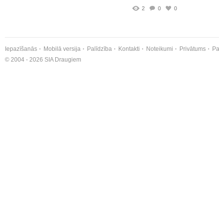
2
0
0
Iepazīšanās
Mobilā versija
Palīdzība
Kontakti
Noteikumi
Privātums
Pa
© 2004 - 2026 SIA Draugiem