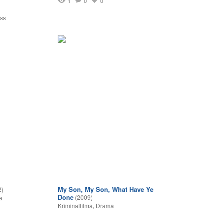
1
0
0
1
ss
My Son, My Son, What Have Ye
2)
Done
(2009)
a
Kriminālfilma
,
Drāma