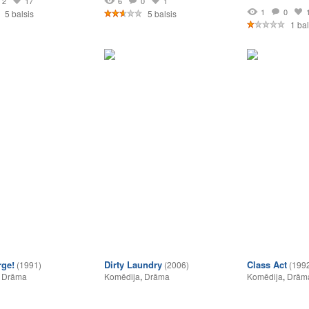
2
17
6
0
1
1
0
5 balsis
5 balsis
1 bal
rge!
Dirty Laundry
Class Act
(1991)
(2006)
(199
,
Drāma
Komēdija
,
Drāma
Komēdija
,
Drām