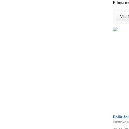
Filmu m
Polārlāc
Piedzīvoj