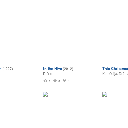
l
In the Hive
This Christma
(1997)
(2012)
Drāma
Komēdija
,
Drām
1
0
0