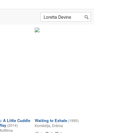
: A Little Cuddle
Waiting to Exhale
(1995)
Way
(2014)
Komēdija
,
Drāma
ultfilma