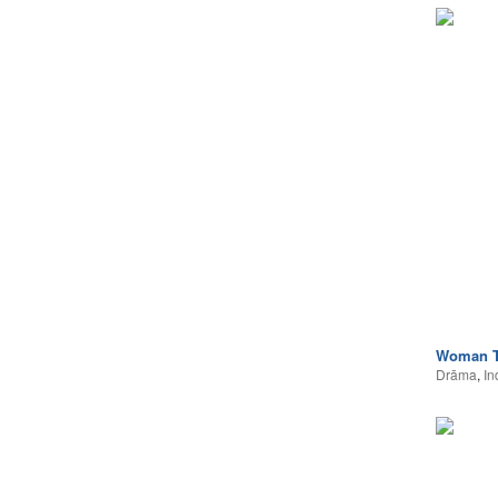
Woman T
Drāma
,
In