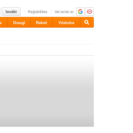
Ienākt
Reģistrēties
Vai ienāc ar
a
Draugi
Raksti
Vēstules