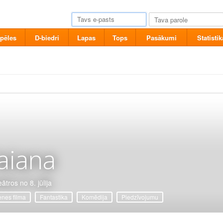
pēles
D-biedri
Lapas
Tops
Pasākumi
Statistik
aiana
ātros no 8. jūlija
nes filma
Fantastika
Komēdija
Piedzīvojumu