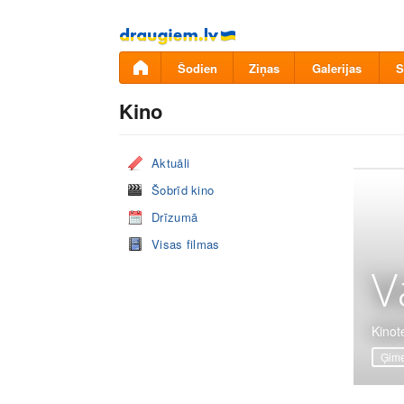
Pāriet
uz
saturu
Šodien
Ziņas
Galerijas
S
Kino
Aktuāli
Šobrīd kino
Drīzumā
Visas filmas
V
Kinote
Ģime