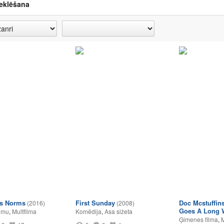
eklēšana
is Norms
First Sunday
Doc Mcstuffins
(2016)
(2008)
Goes A Long 
umu
,
Multfilma
Komēdija
,
Asa sižeta
Ģimenes filma
,
M