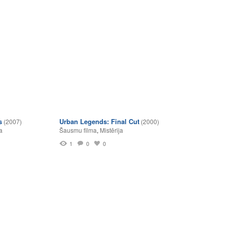
s
Urban Legends: Final Cut
(2007)
(2000)
a
Šausmu filma
,
Mistērija
1
0
0