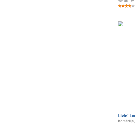
86
Livin' La
Komēdija