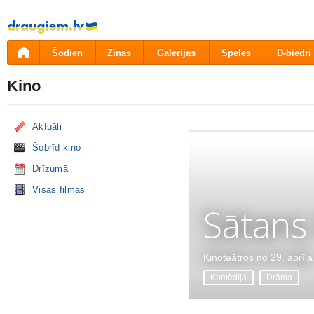
Pāriet
uz
saturu
Šodien
Ziņas
Galerijas
Spēles
D-biedri
Kino
Aktuāli
Šobrīd kino
Drīzumā
Visas filmas
Sātans
Kinoteātros no 29. aprīļa
Komēdija
Drāma