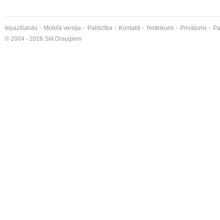
Iepazīšanās
Mobilā versija
Palīdzība
Kontakti
Noteikumi
Privātums
Pa
© 2004 - 2026 SIA Draugiem