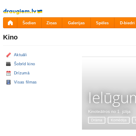
Pāriet
uz
saturu
Šodien
Ziņas
Galerijas
Spēles
D-biedri
Kino
Aktuāli
Šobrīd kino
Drīzumā
Visas filmas
Ielūgu
Kinoteātros no 1. jūlija
Drāma
Komēdija