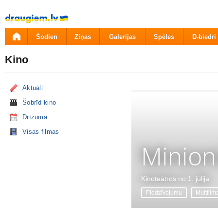
Pāriet
uz
saturu
Šodien
Ziņas
Galerijas
Spēles
D-biedri
Kino
Aktuāli
Šobrīd kino
Drīzumā
Visas filmas
Minion
Kinoteātros no 1. jūlija
Piedzīvojumu
Multfilm