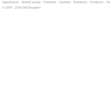
Iepazīšanās
Mobilā versija
Palīdzība
Kontakti
Noteikumi
Privātums
Pa
© 2004 - 2026 SIA Draugiem