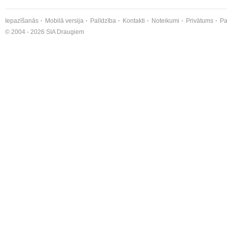
Iepazīšanās
Mobilā versija
Palīdzība
Kontakti
Noteikumi
Privātums
Pa
© 2004 - 2026 SIA Draugiem