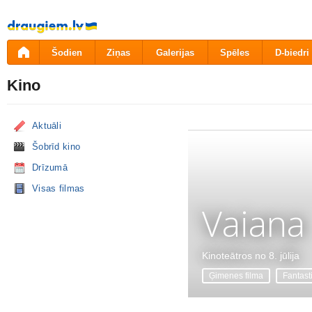
Pāriet
uz
saturu
Šodien
Ziņas
Galerijas
Spēles
D-biedri
Kino
Aktuāli
Šobrīd kino
Drīzumā
Visas filmas
Vaiana
Kinoteātros no 8. jūlija
Ģimenes filma
Fantast