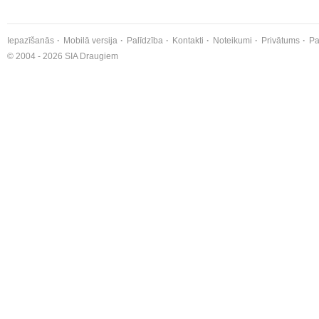
Iepazīšanās
Mobilā versija
Palīdzība
Kontakti
Noteikumi
Privātums
Pa
© 2004 - 2026 SIA Draugiem