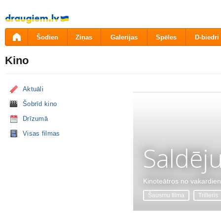
Pāriet
uz
saturu
Šodien
Ziņas
Galerijas
Spēles
D-biedri
Kino
Aktuāli
Šobrīd kino
Drīzumā
Visas filmas
Saldēj
Kinoteātros no vakardie
Šausmu filma
Trilleris