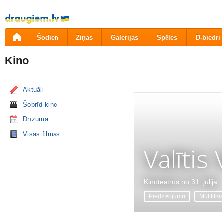
Pāriet
uz
saturu
Šodien
Ziņas
Galerijas
Spēles
D-biedri
Kino
Aktuāli
Šobrīd kino
Drīzumā
Visas filmas
Valītis
Kinoteātros no 31. jūlija
Piedzīvojumu
Multfilm