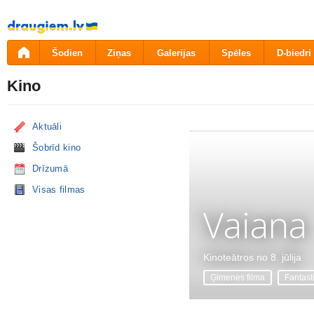
Pāriet
uz
saturu
Šodien
Ziņas
Galerijas
Spēles
D-biedri
Kino
Aktuāli
Šobrīd kino
Drīzumā
Visas filmas
Vaiana
Kinoteātros no 8. jūlija
Ģimenes filma
Fantast