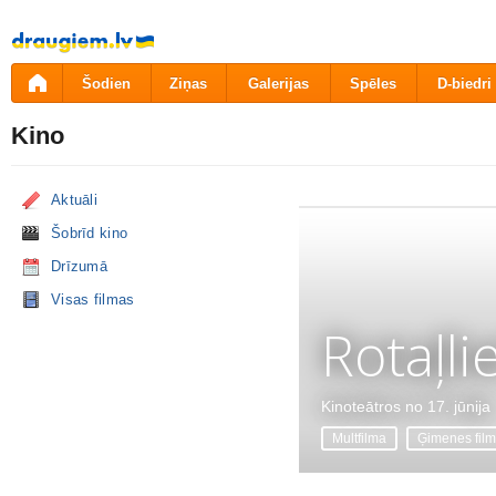
Pāriet
uz
saturu
Šodien
Ziņas
Galerijas
Spēles
D-biedri
Kino
Aktuāli
Šobrīd kino
Drīzumā
Visas filmas
Rotaļli
Kinoteātros no 17. jūnija
Multfilma
Ģimenes fil