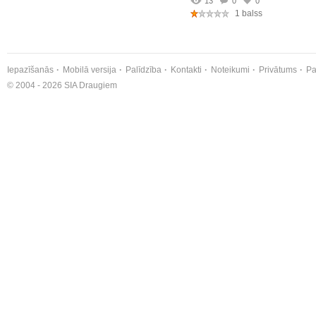
13
0
0
1 balss
Iepazīšanās
Mobilā versija
Palīdzība
Kontakti
Noteikumi
Privātums
Pa
© 2004 - 2026 SIA Draugiem