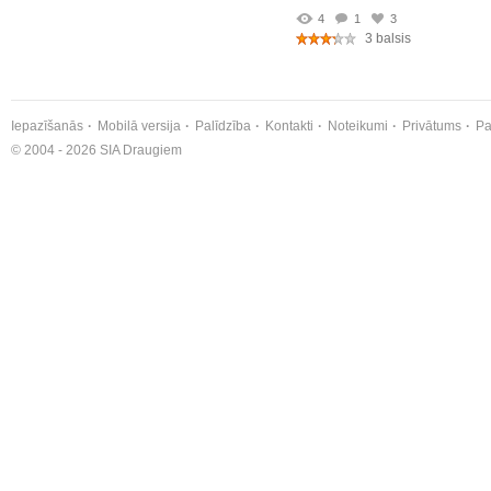
4
1
3
3 balsis
Iepazīšanās
Mobilā versija
Palīdzība
Kontakti
Noteikumi
Privātums
Pa
© 2004 - 2026 SIA Draugiem