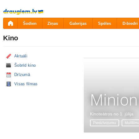
Pāriet
uz
saturu
Šodien
Ziņas
Galerijas
Spēles
D-biedri
Kino
Aktuāli
Šobrīd kino
Drīzumā
Visas filmas
Minion
Kinoteātros no 1. jūlija
Piedzīvojumu
Multfilm