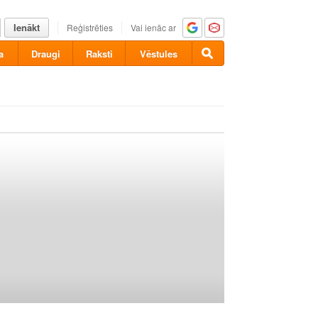
Ienākt
Reģistrēties
Vai ienāc ar
a
Draugi
Raksti
Vēstules