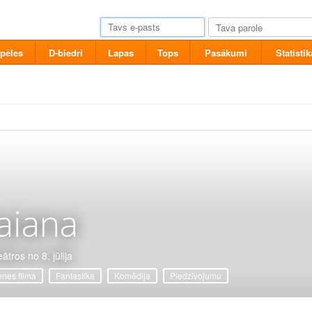
pēles
D-biedri
Lapas
Tops
Pasākumi
Statistik
aiana
ātros no 8. jūlija
nes filma
Fantastika
Komēdija
Piedzīvojumu