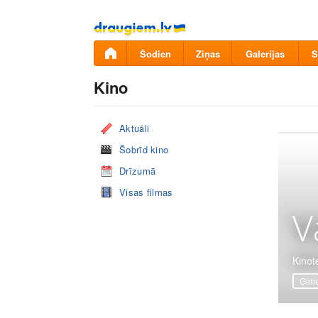
Pāriet
uz
saturu
Šodien
Ziņas
Galerijas
S
Kino
Aktuāli
Šobrīd kino
Drīzumā
Visas filmas
V
Kinote
Ģime