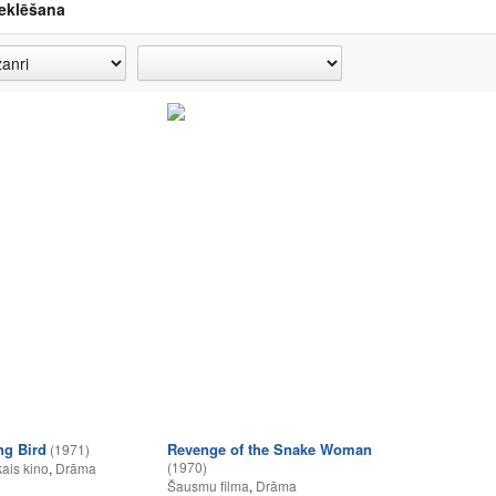
eklēšana
ng Bird
Revenge of the Snake Woman
(1971)
(1970)
ais kino
,
Drāma
Šausmu filma
,
Drāma