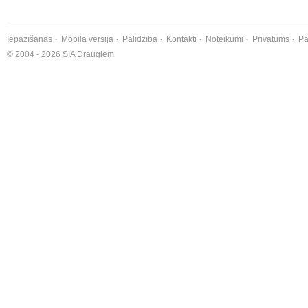
Iepazīšanās
Mobilā versija
Palīdzība
Kontakti
Noteikumi
Privātums
Pa
© 2004 - 2026 SIA Draugiem