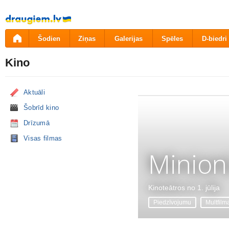
Pāriet
uz
saturu
Šodien
Ziņas
Galerijas
Spēles
D-biedri
Kino
Aktuāli
Šobrīd kino
Drīzumā
Visas filmas
Minion
Kinoteātros no 1. jūlija
Piedzīvojumu
Multfilm