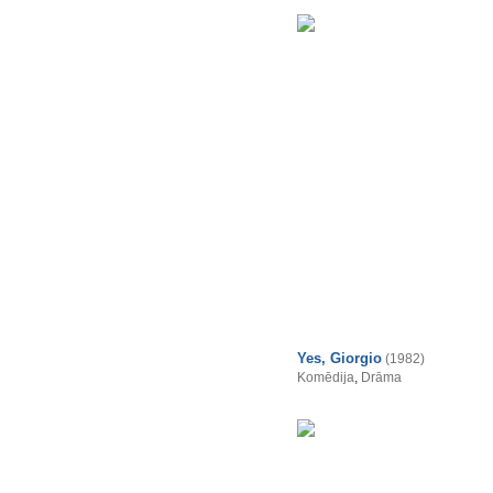
Yes, Giorgio
(1982)
Komēdija
,
Drāma