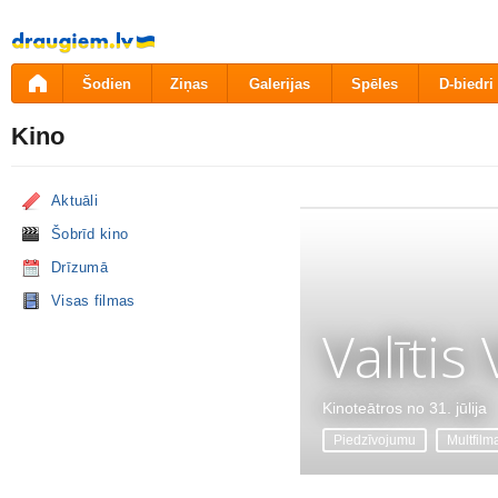
Pāriet
uz
saturu
Šodien
Ziņas
Galerijas
Spēles
D-biedri
Kino
Aktuāli
Šobrīd kino
Drīzumā
Visas filmas
Valītis
Kinoteātros no 31. jūlija
Piedzīvojumu
Multfilm