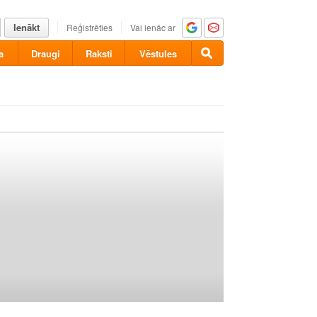
Ienākt
Reģistrēties
Vai ienāc ar
a
Draugi
Raksti
Vēstules