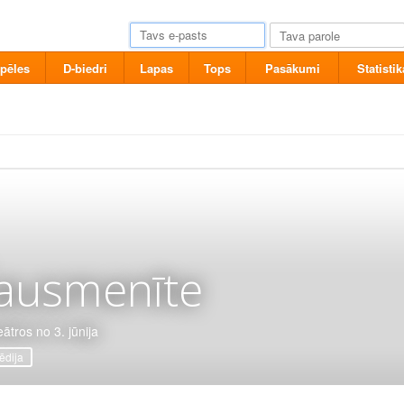
pēles
D-biedri
Lapas
Tops
Pasākumi
Statistik
ausmenīte
eātros no 3. jūnija
dija