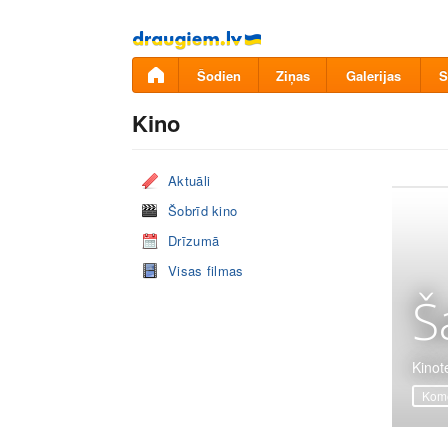
Pāriet
uz
saturu
Šodien
Ziņas
Galerijas
S
Kino
Aktuāli
Šobrīd kino
Drīzumā
Visas filmas
Š
Kinot
Komē