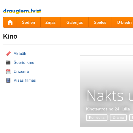
Pāriet
uz
saturu
Šodien
Ziņas
Galerijas
Spēles
D-biedri
Kino
Aktuāli
Šobrīd kino
Drīzumā
Visas filmas
Nakts 
Kinoteātros no 24. jūlija
Komēdija
Drāma