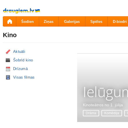
Pāriet
uz
saturu
Šodien
Ziņas
Galerijas
Spēles
D-biedri
Kino
Aktuāli
Šobrīd kino
Drīzumā
Visas filmas
Ielūgu
Kinoteātros no 1. jūlija
Drāma
Komēdija