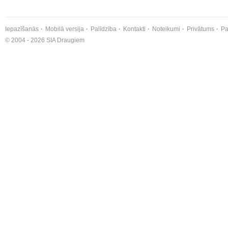
Iepazīšanās
Mobilā versija
Palīdzība
Kontakti
Noteikumi
Privātums
Pa
© 2004 - 2026 SIA Draugiem