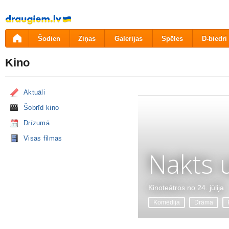
Pāriet
uz
saturu
Šodien
Ziņas
Galerijas
Spēles
D-biedri
Kino
Aktuāli
Šobrīd kino
Drīzumā
Visas filmas
Nakts 
Kinoteātros no 24. jūlija
Komēdija
Drāma