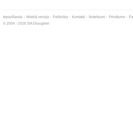
Iepazīšanās
Mobilā versija
Palīdzība
Kontakti
Noteikumi
Privātums
Pa
© 2004 - 2026 SIA Draugiem