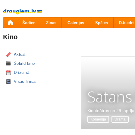
Pāriet
uz
saturu
Šodien
Ziņas
Galerijas
Spēles
D-biedri
Kino
Aktuāli
Šobrīd kino
Drīzumā
Visas filmas
Sātans
Kinoteātros no 29. aprīļa
Komēdija
Drāma