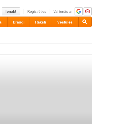
Ienākt
Reģistrēties
Vai ienāc ar
a
Draugi
Raksti
Vēstules