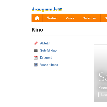
Pāriet
uz
saturu
Šodien
Ziņas
Galerijas
S
Kino
Aktuāli
Šobrīd kino
Drīzumā
Visas filmas
S
Kinot
Šaus