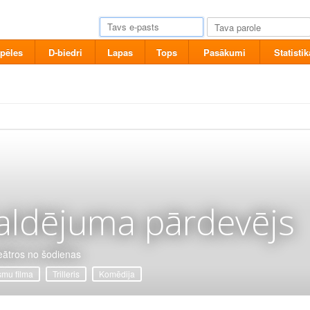
pēles
D-biedri
Lapas
Tops
Pasākumi
Statistik
aldējuma pārdevējs
eātros no šodienas
mu filma
Trilleris
Komēdija