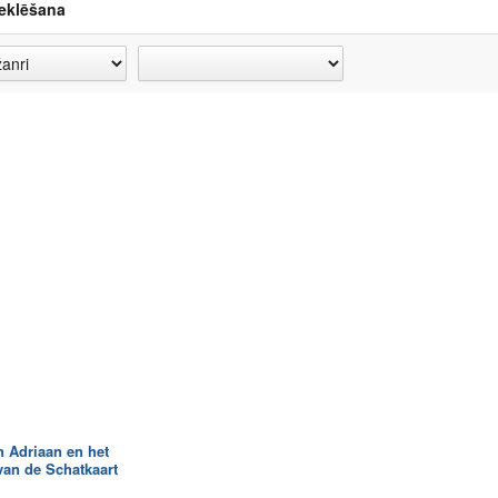
eklēšana
n Adriaan en het
an de Schatkaart