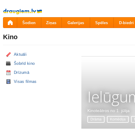
Pāriet
uz
saturu
Šodien
Ziņas
Galerijas
Spēles
D-biedri
Kino
Aktuāli
Šobrīd kino
Drīzumā
Visas filmas
Ielūgu
Kinoteātros no 1. jūlija
Drāma
Komēdija