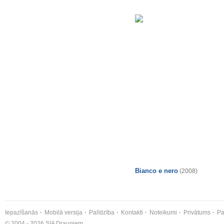
Bianco e nero
(2008)
Iepazīšanās
Mobilā versija
Palīdzība
Kontakti
Noteikumi
Privātums
Pa
© 2004 - 2026 SIA Draugiem