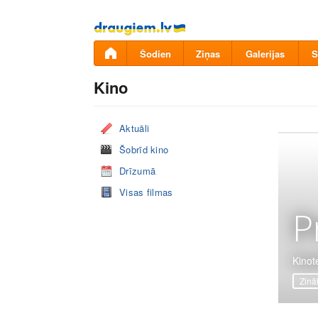
Pāriet
uz
saturu
Šodien
Ziņas
Galerijas
S
Kino
Aktuāli
Šobrīd kino
Drīzumā
Visas filmas
P
Kinot
Zinā