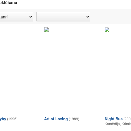
eklēšana
ryby
Art of Loving
Night Bus
(1996)
(1989)
(200
Komēdija
,
Krimi