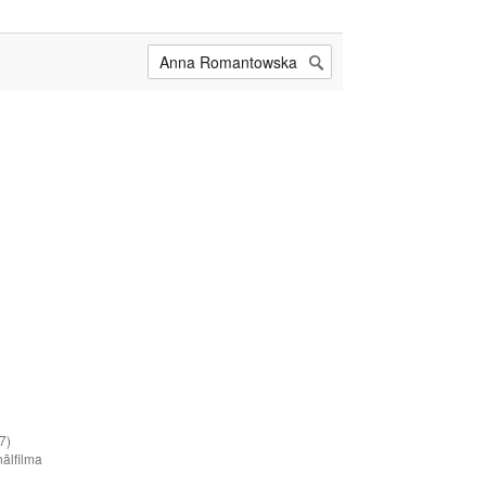
7)
nālfilma