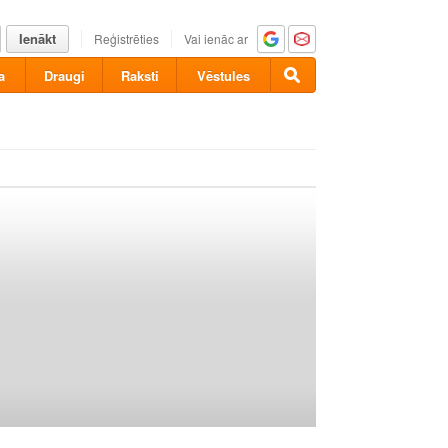
Ienākt
Reģistrēties
Vai ienāc ar
a
Draugi
Raksti
Vēstules