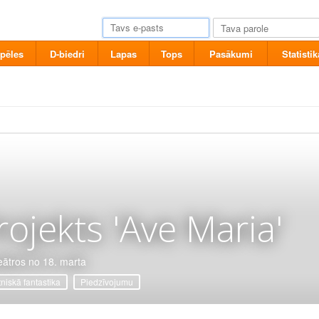
pēles
D-biedri
Lapas
Tops
Pasākumi
Statistik
rojekts 'Ave Maria'
eātros no 18. marta
tniskā fantastika
Piedzīvojumu