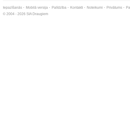
Iepazīšanās
Mobilā versija
Palīdzība
Kontakti
Noteikumi
Privātums
Pa
© 2004 - 2026 SIA Draugiem