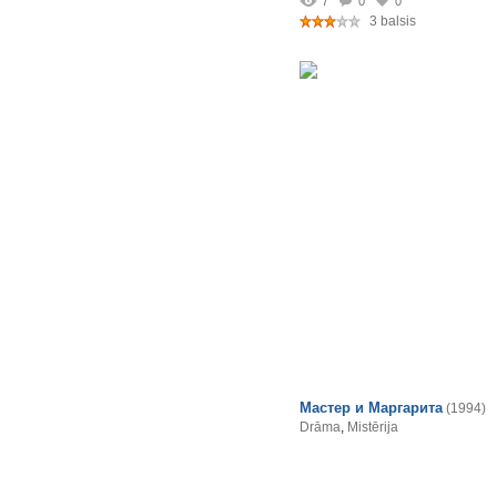
7
0
0
3 balsis
Мастер и Маргарита
(1994)
Drāma
,
Mistērija