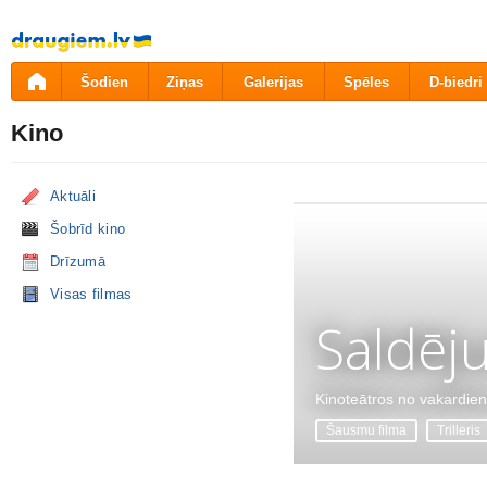
Pāriet
uz
saturu
Šodien
Ziņas
Galerijas
Spēles
D-biedri
Kino
Aktuāli
Šobrīd kino
Drīzumā
Visas filmas
Saldēj
Kinoteātros no vakardie
Šausmu filma
Trilleris