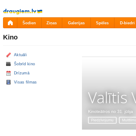
Pāriet
uz
saturu
Šodien
Ziņas
Galerijas
Spēles
D-biedri
Kino
Aktuāli
Šobrīd kino
Drīzumā
Visas filmas
Valītis
Kinoteātros no 31. jūlija
Piedzīvojumu
Multfilm