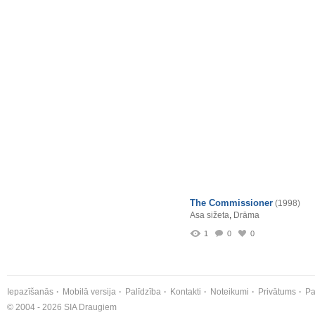
The Commissioner
(1998)
Asa sižeta
,
Drāma
1
0
0
Iepazīšanās
Mobilā versija
Palīdzība
Kontakti
Noteikumi
Privātums
Pa
© 2004 - 2026 SIA Draugiem