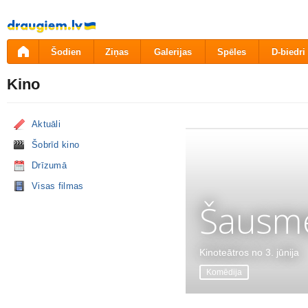
Pāriet
uz
saturu
Šodien
Ziņas
Galerijas
Spēles
D-biedri
Kino
Aktuāli
Šobrīd kino
Drīzumā
Visas filmas
Šausme
Kinoteātros no 3. jūnija
Komēdija