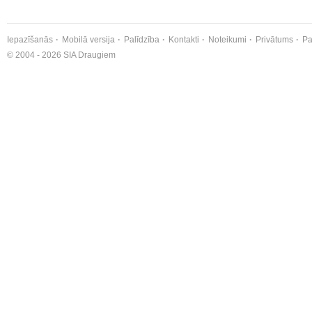
Iepazīšanās
Mobilā versija
Palīdzība
Kontakti
Noteikumi
Privātums
Pa
© 2004 - 2026 SIA Draugiem